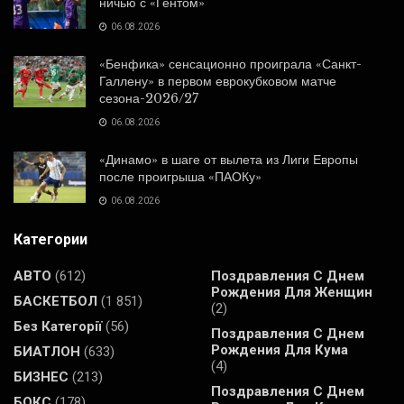
ничью с «Гентом»
06.08.2026
«Бенфика» сенсационно проиграла «Санкт-
Галлену» в первом еврокубковом матче
сезона-2026/27
06.08.2026
«Динамо» в шаге от вылета из Лиги Европы
после проигрыша «ПАОКу»
06.08.2026
Категории
АВТО
(612)
Поздравления С Днем
Рождения Для Женщин
БАСКЕТБОЛ
(1 851)
(2)
Без Категорії
(56)
Поздравления С Днем
Рождения Для Кума
БИАТЛОН
(633)
(4)
БИЗНЕС
(213)
Поздравления С Днем
БОКС
(178)