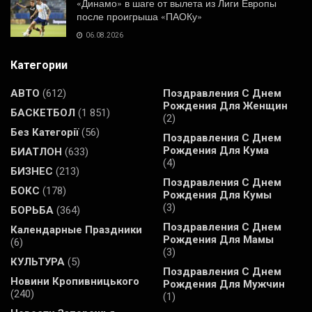
«Динамо» в шаге от вылета из Лиги Европы
после проигрыша «ПАОКу»
06.08.2026
Категории
АВТО
(612)
Поздравления С Днем
Рождения Для Женщин
БАСКЕТБОЛ
(1 851)
(2)
Без Категорії
(56)
Поздравления С Днем
Рождения Для Кума
БИАТЛОН
(633)
(4)
БИЗНЕС
(213)
Поздравления С Днем
БОКС
(178)
Рождения Для Кумы
(3)
БОРЬБА
(364)
Поздравления С Днем
Календарные Праздники
Рождения Для Мамы
(6)
(3)
КУЛЬТУРА
(5)
Поздравления С Днем
Новини Кропивницького
Рождения Для Мужчин
(240)
(1)