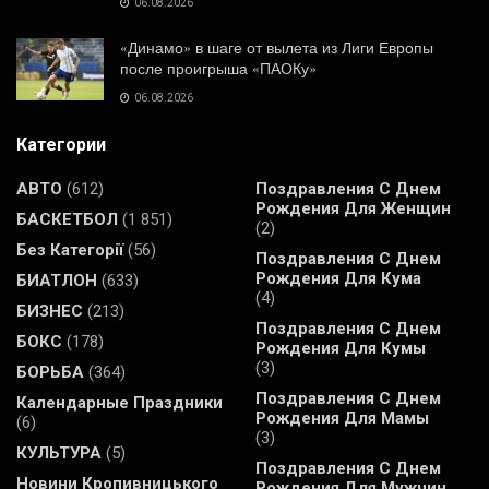
06.08.2026
«Динамо» в шаге от вылета из Лиги Европы
после проигрыша «ПАОКу»
06.08.2026
Категории
АВТО
(612)
Поздравления С Днем
Рождения Для Женщин
БАСКЕТБОЛ
(1 851)
(2)
Без Категорії
(56)
Поздравления С Днем
Рождения Для Кума
БИАТЛОН
(633)
(4)
БИЗНЕС
(213)
Поздравления С Днем
БОКС
(178)
Рождения Для Кумы
(3)
БОРЬБА
(364)
Поздравления С Днем
Календарные Праздники
Рождения Для Мамы
(6)
(3)
КУЛЬТУРА
(5)
Поздравления С Днем
Новини Кропивницького
Рождения Для Мужчин