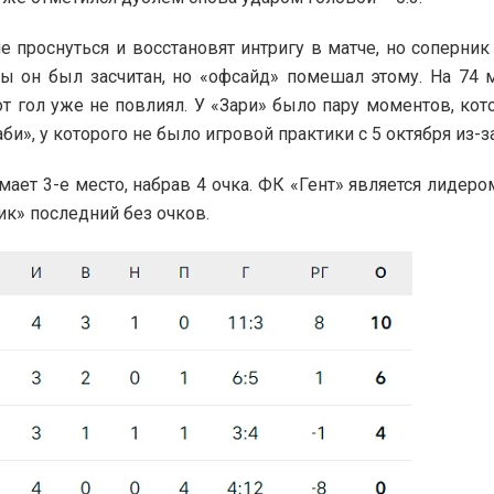
 проснуться и восстановят интригу в матче, но соперник
бы он был засчитан, но «офсайд» помешал этому. На 74 м
тот гол уже не повлиял. У «Зари» было пару моментов, ко
и», у которого не было игровой практики с 5 октября из-з
ает 3-е место, набрав 4 очка. ФК «Гент» является лидеро
ик» последний без очков.