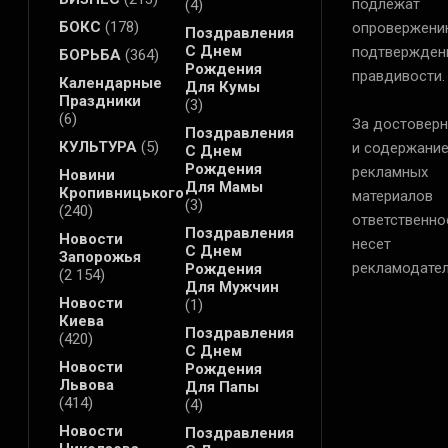
подлежат
(4)
БОКС
(178)
опровержени
Поздравления
С Днем
подтвержден
БОРЬБА
(364)
Рождения
правдивости.
Календарные
Для Кумы
Праздники
(3)
(6)
За достоверн
Поздравления
КУЛЬТУРА
(5)
и содержани
С Днем
Рождения
рекламных
Новини
Для Мамы
Кропивницького
материалов
(3)
(240)
ответственно
Поздравления
Новости
несет
С Днем
Запорожья
рекламодател
Рождения
(2 154)
Для Мужчин
Новости
(1)
Киева
Поздравления
(420)
С Днем
Новости
Рождения
Львова
Для Папы
(414)
(4)
Новости
Поздравления