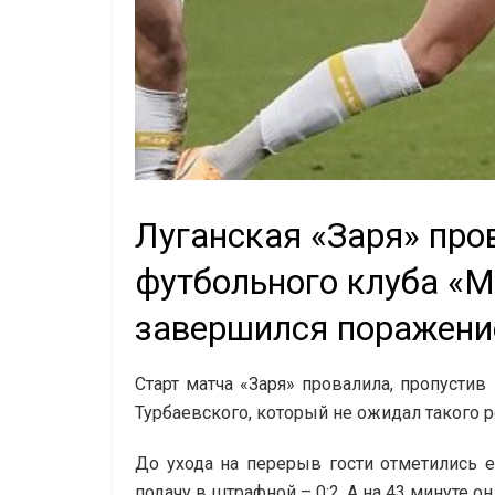
Луганская «Заря» пров
футбольного клуба «М
завершился поражение
Старт матча «Заря» провалила, пропустив
Турбаевского, который не ожидал такого р
До ухода на перерыв гости отметились 
подачу в штрафной – 0:2. А на 43 минуте о