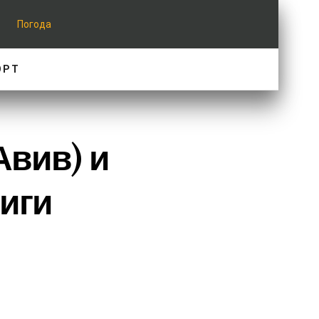
Погода
ОРТ
Авив) и
Лиги