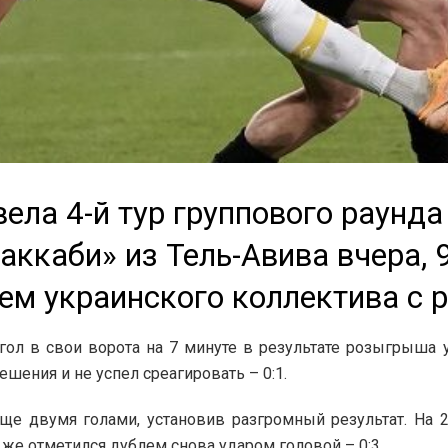
ела 4-й тур группового раунда
аккаби» из Тель-Авива вчера, 
м украинского коллектива с р
 гол в свои ворота на 7 минуте в результате розыгрыша
ешения и не успел среагировать – 0:1.
еще двумя голами, установив разгромный результат. На 
н же отметился дублем снова ударом головой – 0:3.