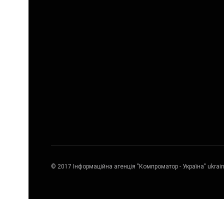
© 2017 Інформаційна агенція "Компроматор - Україна" ukrai