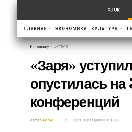
RU
UK
ГЛАВНАЯ
ЭКОНОМИКА
КУЛЬТУРА
Т
На головну
ФУТБОЛ
«Заря» уступил
опустилась на 
конференций
Автор
Komo
12.11.2023
в разделе
ФУТБОЛ