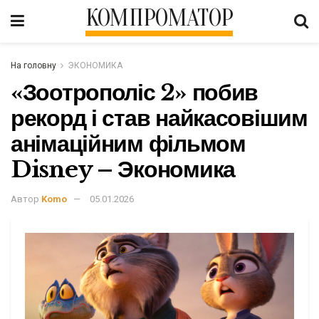
КОМПРОМАТОР
На головну
ЭКОНОМИКА
«Зоотрополіс 2» побив
рекорд і став найкасовішим
анімаційним фільмом
Disney – Экономика
Автор
Komo
05.01.2026