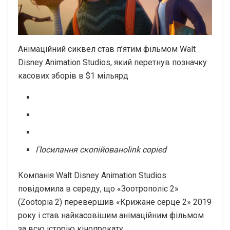
Анімаційний сиквел став п’ятим фільмом Walt
Disney Animation Studios, який перетнув позначку
касових зборів в $1 мільярд
Посилання скопійовано
link copied
Компанія Walt Disney Animation Studios
повідомила в середу, що «Зоотрополіс 2»
(Zootopia 2) перевершив «Крижане серце 2» 2019
року і став найкасовішим анімаційним фільмом
за всю історію кінопрокату.