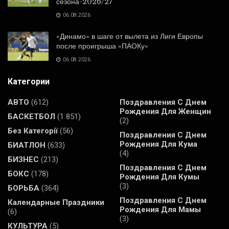
сезона-2026/27
06.08.2026
«Динамо» в шаге от вылета из Лиги Европы
после проигрыша «ПАОКу»
06.08.2026
Категории
АВТО
(612)
Поздравления С Днем
Рождения Для Женщин
БАСКЕТБОЛ
(1 851)
(2)
Без Категорії
(56)
Поздравления С Днем
Рождения Для Кума
БИАТЛОН
(633)
(4)
БИЗНЕС
(213)
Поздравления С Днем
БОКС
(178)
Рождения Для Кумы
(3)
БОРЬБА
(364)
Поздравления С Днем
Календарные Праздники
Рождения Для Мамы
(6)
(3)
КУЛЬТУРА
(5)