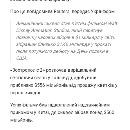
Про це повідомила Reuters, передає Укрінформ.
Анімаційний сиквел став п’ятим фільмом Walt
Disney Animation Studios, який перетнув
позначку касових зборів в $1 мільярд у світі,
зібравши близько $1,46 мільярда у прокаті
після потужного дебюту на День подяки в
США.
«Зоотрополіс 2» розпочав вирішальний
святковий сезон у Голлівуді, здобувши
приблизно $556 мільйонів від продажу квитків у
перші вихідні.
Успіх фільму був підкріплений надзвичайним
прийомом у Китаї, де сиквел зібрав понад $560
мільйонів.