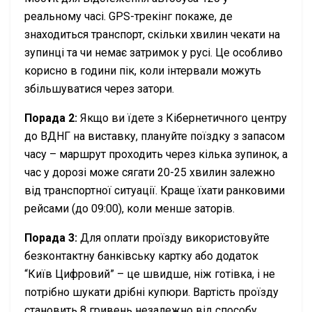
реальному часі. GPS-трекінг покаже, де
знаходиться транспорт, скільки хвилин чекати на
зупинці та чи немає затримок у русі. Це особливо
корисно в години пік, коли інтервали можуть
збільшуватися через затори.
Порада 2:
Якщо ви їдете з Кібернетичного центру
до ВДНГ на виставку, плануйте поїздку з запасом
часу – маршрут проходить через кілька зупинок, а
час у дорозі може сягати 20-25 хвилин залежно
від транспортної ситуації. Краще їхати ранковими
рейсами (до 09:00), коли менше заторів.
Порада 3:
Для оплати проїзду використовуйте
безконтактну банківську картку або додаток
“Київ Цифровий” – це швидше, ніж готівка, і не
потрібно шукати дрібні купюри. Вартість проїзду
становить 8 гривень незалежно від способу