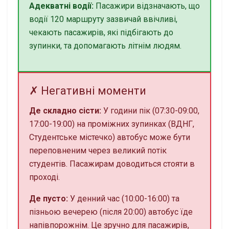
Адекватні водії:
Пасажири відзначають, що
водії 120 маршруту зазвичай ввічливі,
чекають пасажирів, які підбігають до
зупинки, та допомагають літнім людям.
✗ Негативні моменти
Де складно сісти:
У години пік (07:30-09:00,
17:00-19:00) на проміжних зупинках (ВДНГ,
Студентське містечко) автобус може бути
переповненим через великий потік
студентів. Пасажирам доводиться стояти в
проході.
Де пусто:
У денний час (10:00-16:00) та
пізньою вечерею (після 20:00) автобус їде
напівпорожнім. Це зручно для пасажирів,