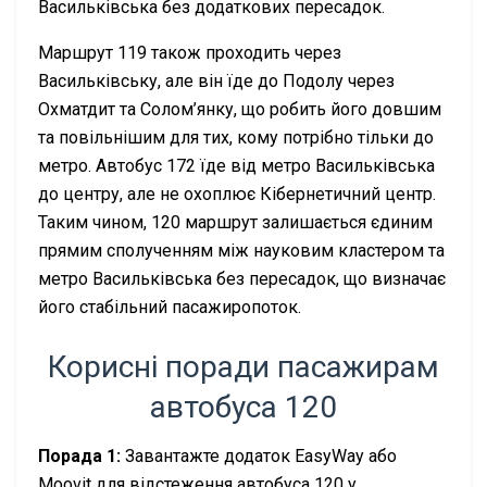
Васильківська без додаткових пересадок.
Маршрут 119 також проходить через
Васильківську, але він їде до Подолу через
Охматдит та Солом’янку, що робить його довшим
та повільнішим для тих, кому потрібно тільки до
метро. Автобус 172 їде від метро Васильківська
до центру, але не охоплює Кібернетичний центр.
Таким чином, 120 маршрут залишається єдиним
прямим сполученням між науковим кластером та
метро Васильківська без пересадок, що визначає
його стабільний пасажиропоток.
Корисні поради пасажирам
автобуса 120
Порада 1:
Завантажте додаток EasyWay або
Moovit для відстеження автобуса 120 у