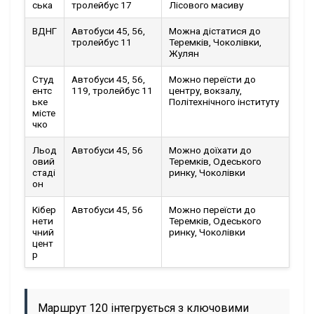
ська
тролейбус 17
Лісового масиву
ВДНГ
Автобуси 45, 56,
Можна дістатися до
тролейбус 11
Теремків, Чоколівки,
Жулян
Студ
Автобуси 45, 56,
Можно переїсти до
ентс
119, тролейбус 11
центру, вокзалу,
ьке
Політехнічного інституту
місте
чко
Льод
Автобуси 45, 56
Можно доїхати до
овий
Теремків, Одеського
стаді
ринку, Чоколівки
он
Кібер
Автобуси 45, 56
Можно переїсти до
нети
Теремків, Одеського
чний
ринку, Чоколівки
цент
р
Маршрут 120 інтегрується з ключовими