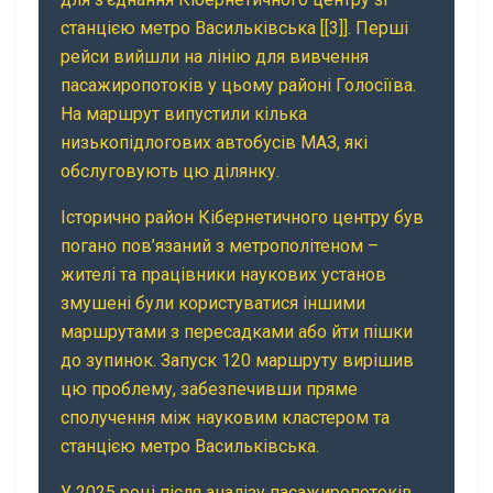
станцією метро Васильківська [[3]]. Перші
рейси вийшли на лінію для вивчення
пасажиропотоків у цьому районі Голосіїва.
На маршрут випустили кілька
низькопідлогових автобусів МАЗ, які
обслуговують цю ділянку.
Історично район Кібернетичного центру був
погано пов’язаний з метрополітеном –
жителі та працівники наукових установ
змушені були користуватися іншими
маршрутами з пересадками або йти пішки
до зупинок. Запуск 120 маршруту вирішив
цю проблему, забезпечивши пряме
сполучення між науковим кластером та
станцією метро Васильківська.
У 2025 році після аналізу пасажиропотоків