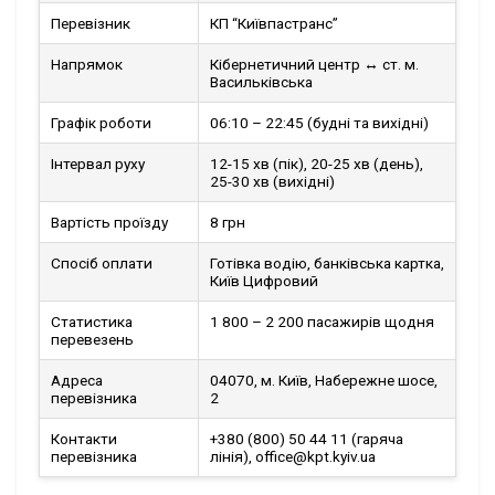
Перевізник
КП “Київпастранс”
Напрямок
Кібернетичний центр ↔ ст. м.
Васильківська
Графік роботи
06:10 – 22:45 (будні та вихідні)
Інтервал руху
12-15 хв (пік), 20-25 хв (день),
25-30 хв (вихідні)
Вартість проїзду
8 грн
Спосіб оплати
Готівка водію, банківська картка,
Київ Цифровий
Статистика
1 800 – 2 200 пасажирів щодня
перевезень
Адреса
04070, м. Київ, Набережне шосе,
перевізника
2
Контакти
+380 (800) 50 44 11 (гаряча
перевізника
лінія), office@kpt.kyiv.ua