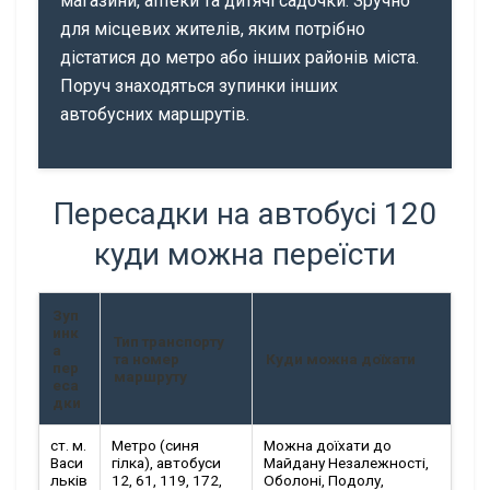
магазини, аптеки та дитячі садочки. Зручно
для місцевих жителів, яким потрібно
дістатися до метро або інших районів міста.
Поруч знаходяться зупинки інших
автобусних маршрутів.
Пересадки на автобусі 120
куди можна переїсти
Зуп
инк
Тип транспорту
а
та номер
Куди можна доїхати
пер
маршруту
еса
дки
ст. м.
Метро (синя
Можна доїхати до
Васи
гілка), автобуси
Майдану Незалежності,
льків
12, 61, 119, 172,
Оболоні, Подолу,