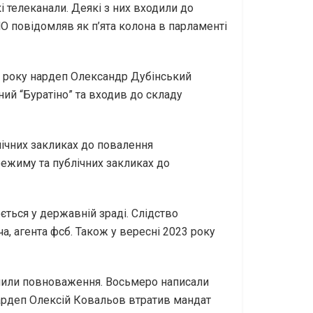
 телеканали. Деякі з них входили до
НО повідомляв як п’ята колона в парламенті
3 року нардеп Олександр Дубінський
ний “Буратіно” та входив до складу
лічних закликах до повалення
режиму та публічних закликах до
ться у державній зраді. Слідство
 агента фсб. Також у вересні 2023 року
пинили повноваження. Восьмеро написали
Нардеп Олексій Ковальов втратив мандат