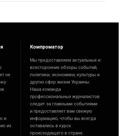
ия
Компроматор
Мы предоставляем актуальные и
р
всесторонние обзоры событий,
ет не
политики, экономики, культуры и
чку
других сфер жизни Украины.
ов.
Наша команда
профессиональных журналистов
следит за главными событиями
и предоставляет вам свежую
ю и
информацию, чтобы вы всегда
ию их
оставались в курсе
происходящего в стране.