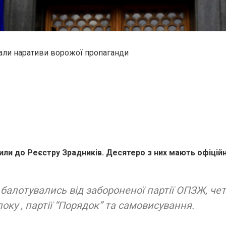
вали наративи ворожої пропаганди
ли до Реєстру Зрадників. Десятеро з них мають офіційні
балотувались від забороненої партії ОПЗЖ, четв
оку , партії “Порядок” та самовисування.