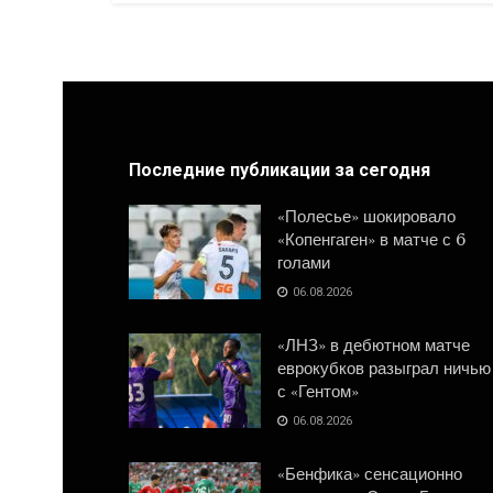
Последние публикации за сегодня
«Полесье» шокировало
«Копенгаген» в матче с 6
голами
06.08.2026
«ЛНЗ» в дебютном матче
еврокубков разыграл ничью
с «Гентом»
06.08.2026
«Бенфика» сенсационно