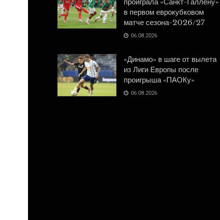
проиграла «Санкт-Галлену»
в первом еврокубковом
матче сезона-2026/27
06.08.2026
«Динамо» в шаге от вылета
из Лиги Европы после
проигрыша «ПАОКу»
06.08.2026