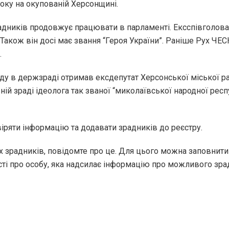
року на окупованій Херсонщині.
адників продовжує працювати в парламенті. Ексспівголова
акож він досі має звання “Героя України”. Раніше Рух ЧЕ
.
уду в держзраді отримав ексдепутат Херсонської міської р
ій зраді ідеолога так званої “миколаївської народної респ
ряти інформацію та додавати зрадників до реєстру.
х зрадників, повідомте про це. Для цього можна заповнит
сті про особу, яка надсилає інформацію про можливого зра