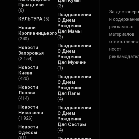
Для Кумы
Праздники
(3)
(6)
За достоверн
Поздравления
КУЛЬТУРА
(5)
и содержани
С Днем
Рождения
рекламных
Новини
Для Мамы
Кропивницького
материалов
(3)
(240)
ответственно
Поздравления
Новости
несет
С Днем
Запорожья
рекламодател
Рождения
(2 154)
Для Мужчин
Новости
(1)
Киева
Поздравления
(420)
С Днем
Новости
Рождения
Львова
Для Папы
(414)
(4)
Новости
Поздравления
Николаева
С Днем
(1 926)
Рождения
Для Сестры
Новости
(4)
Одессы
(61)
Поздравления