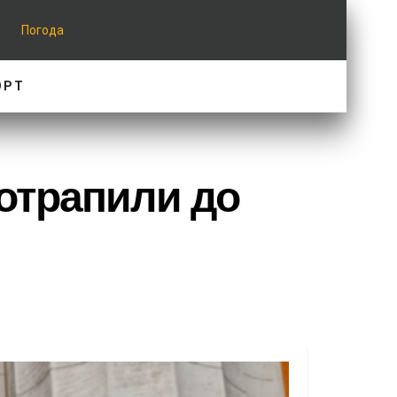
Погода
ОРТ
потрапили до