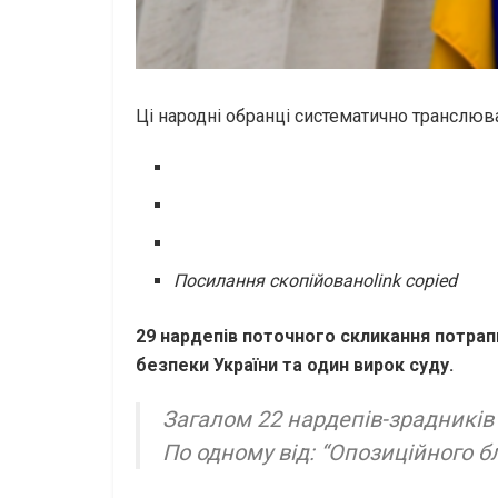
Ці народні обранці систематично транслю
Посилання скопійовано
link copied
29 нардепів поточного скликання потрапи
безпеки України та один вирок суду.
Загалом 22 нардепів-зрадників 
По одному від: “Опозиційного бл