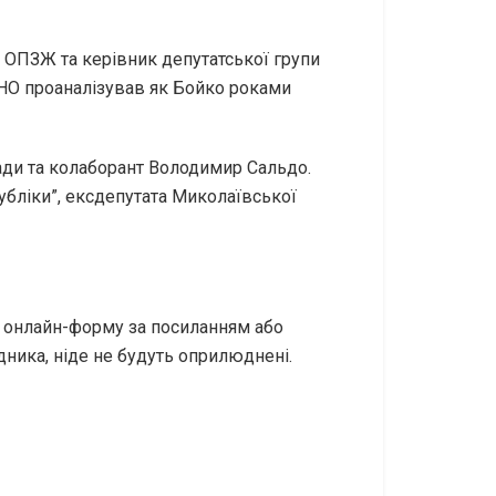
 ОПЗЖ та керівник депутатської групи
СНО проаналізував як Бойко роками
ади та колаборант Володимир Сальдо.
убліки”, ексдепутата Миколаївської
и онлайн-форму за посиланням або
дника, ніде не будуть оприлюднені.