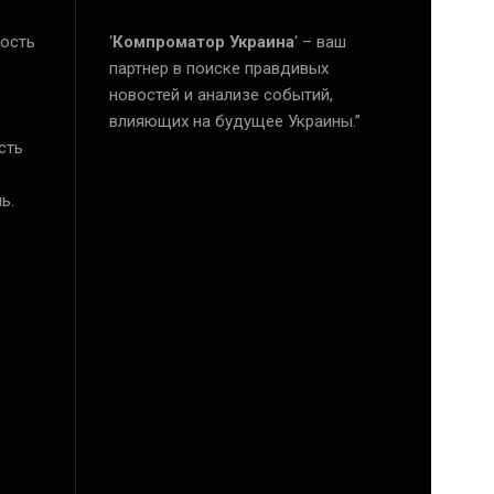
ость
‘
Компроматор Украина
‘ – ваш
е
партнер в поиске правдивых
новостей и анализе событий,
влияющих на будущее Украины.”
сть
ь.