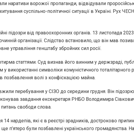
али наративи ворожої пропаганди, відвідували проросійські
хитування суспільно-політичної ситуації в Україні. Рух ЧЕС
йні підозри від правоохоронних органів. 13 листопада 202
очинній організації. Слідство встановило, що він мав позив
овне управління генштабу збройних сил росії.
отирма статтями. Суд визнав його винним у держзраді, пуб
м у використанні символіки комуністичного тоталітарного 
ів позбавлення волі з конфіскацією майна.
жили перебування у СІЗО до середини грудня. Він підозрює
конував завдання ексекретаря РНБО Володимира Сівковича,
 питань свободи слова.
я 14 нардепів, які є в реєстрі зрадників, достроково при
, ще п’ятеро були позбавлені українського громадянства. 