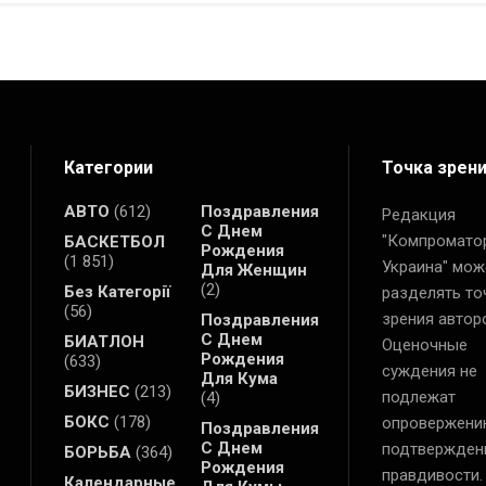
Категории
Точка зрен
АВТО
(612)
Поздравления
Редакция
С Днем
"Компромато
БАСКЕТБОЛ
Рождения
(1 851)
Украина" мож
Для Женщин
(2)
Без Категорії
разделять то
(56)
зрения автор
Поздравления
С Днем
БИАТЛОН
Оценочные
Рождения
(633)
суждения не
Для Кума
БИЗНЕС
(213)
подлежат
(4)
БОКС
(178)
опровержени
Поздравления
С Днем
подтвержден
БОРЬБА
(364)
Рождения
правдивости.
Календарные