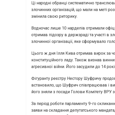
Ці народні обранці систематично транслюв
злочинних організацій, що мали на меті роз
змінила свою риторику.
Водночас лише 10 нардепів отримали офіці
отримав підозру в держзраді та участі в зл
злочинної організації, яке сформувало гол
Цього ж дня Ілля Кива отримав вирок за ч
конституційного ладу. Також визнав винни
агресивної війни. Його засудили до 14 рок
Фігуранту реєстру Нестору Шуфричу продов
встановило, що Шуфрич співпрацював і ви
його зняли з посади Голови Комітету ВРУ з
За період роботи парламенту 9-го скликанн
заяви на складання депутатського мандата