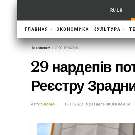
RU
UK
ГЛАВНАЯ
ЭКОНОМИКА
КУЛЬТУРА
Т
На головну
ЭКОНОМИКА
29 нардепів по
Реєстру Зрадни
Автор
Komo
16.11.2023
в разделе
ЭКОНОМИКА