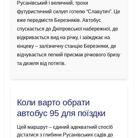
Русанівський і величний, трохи
футуристичний силует готелю “Славутич”. Це
вже передмістя Березняків. Автобус
спускається до Дніпровської набережної, де
відкривається вид на річку, і заїжджає на
кінцеву – залізничну станцію Березняки, де
відчувається легкий присмак річкового бризу
та дизеля від потягів.
Коли варто обрати
автобус 95 для поїздки
Цей маршрут – єдиний адекватний спосіб
дістатися з глибини Русанівських садів до