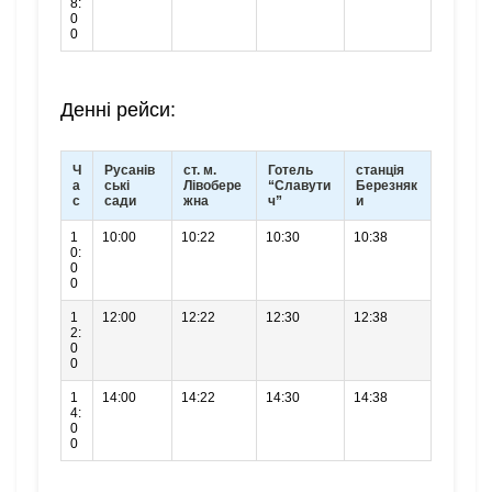
8:
0
0
Денні рейси:
Ч
Русанів
ст. м.
Готель
станція
а
ські
Лівобере
“Славути
Березняк
с
сади
жна
ч”
и
1
10:00
10:22
10:30
10:38
0:
0
0
1
12:00
12:22
12:30
12:38
2:
0
0
1
14:00
14:22
14:30
14:38
4:
0
0