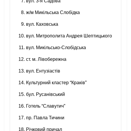
вул. 3-я Садова
ж/м Микільська Слобідка
вул. Каховська
вул. Митрополита Андрея Шептицького
вул. Микільсько-Слобідська
ст. м. Лівобережна
вул. Ентузіастів
Культурний кластер “Краків”
бул. Русанівський
Готель “Славутич”
пр. Павла Тичини
Річковий причал