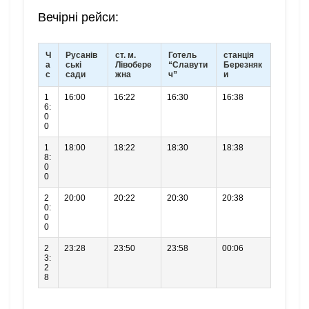
Вечірні рейси:
Ч
Русанів
ст. м.
Готель
станція
а
ські
Лівобере
“Славути
Березняк
с
сади
жна
ч”
и
1
16:00
16:22
16:30
16:38
6:
0
0
1
18:00
18:22
18:30
18:38
8:
0
0
2
20:00
20:22
20:30
20:38
0:
0
0
2
23:28
23:50
23:58
00:06
3:
2
8