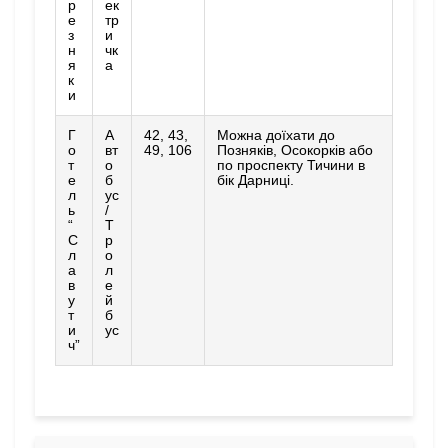
р
ек
е
тр
з
и
н
чк
я
а
к
и
Г
А
42, 43,
Можна доїхати до
о
вт
49, 106
Позняків, Осокорків або
т
о
по проспекту Тичини в
е
б
бік Дарниці.
л
ус
ь
/
“
Т
С
р
л
о
а
л
в
е
у
й
т
б
и
ус
ч”