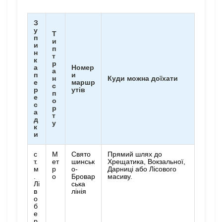
З
у
Т
п
и
и
п
н
т
к
р
а
Номер
а
п
и
н
Куди можна доїхати
е
маршр
с
р
утів
п
е
о
с
р
а
т
д
у
к
и
с
М
Свято
Прямий шлях до
т.
ет
шинськ
Хрещатика, Вокзальної,
м
р
о-
Дарниці або Лісового
.
о
Бровар
масиву.
Лі
ська
в
лінія
о
б
е
р