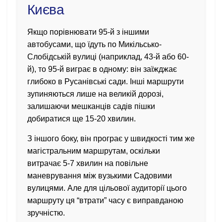
Києва
Якщо порівнювати 95-й з іншими
автобусами, що їдуть по Микільсько-
Слобідській вулиці (наприклад, 43-й або 60-
й), то 95-й виграє в одному: він заїжджає
глибоко в Русанівські сади. Інші маршрути
зупиняються лише на великій дорозі,
залишаючи мешканців садів пішки
добиратися ще 15-20 хвилин.
З іншого боку, він програє у швидкості тим же
магістральним маршрутам, оскільки
витрачає 5-7 хвилин на повільне
маневрування між вузькими Садовими
вулицями. Але для цільової аудиторії цього
маршруту ця “втрати” часу є виправданою
зручністю.