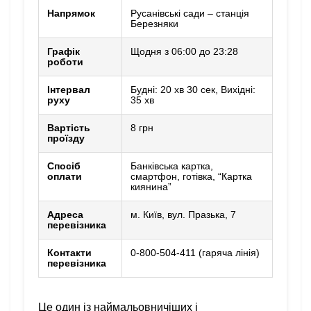
Напрямок
Русанівські сади – станція
Березняки
Графік
Щодня з 06:00 до 23:28
роботи
Інтервал
Будні: 20 хв 30 сек, Вихідні:
руху
35 хв
Вартість
8 грн
проїзду
Спосіб
Банківська картка,
оплати
смартфон, готівка, “Картка
киянина”
Адреса
м. Київ, вул. Празька, 7
перевізника
Контакти
0-800-504-411 (гаряча лінія)
перевізника
Це один із наймальовничіших і