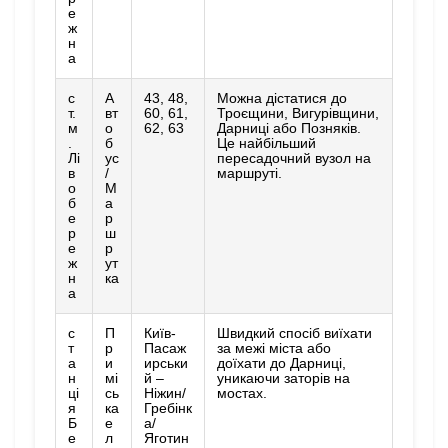
е
ж
н
а
с
А
43, 48,
Можна дістатися до
т.
вт
60, 61,
Троєщини, Вигурівщини,
м
о
62, 63
Дарниці або Позняків.
.
б
Це найбільший
Лі
ус
пересадочний вузол на
в
/
маршруті.
о
М
б
а
е
р
р
ш
е
р
ж
ут
н
ка
а
с
П
Київ-
Швидкий спосіб виїхати
т
р
Пасаж
за межі міста або
а
и
ирськи
доїхати до Дарниці,
н
мі
й –
уникаючи заторів на
ці
сь
Ніжин/
мостах.
я
ка
Гребінк
Б
е
а/
е
л
Яготин