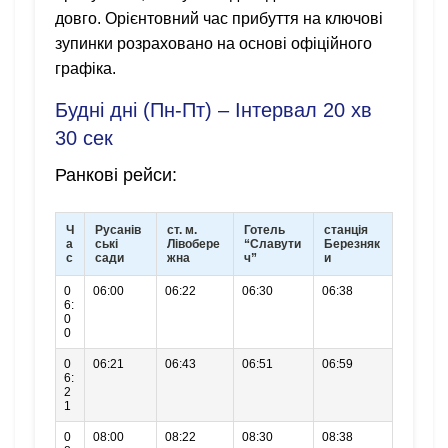
довго. Орієнтовний час прибуття на ключові
зупинки розраховано на основі офіційного
графіка.
Будні дні (Пн-Пт) – Інтервал 20 хв
30 сек
Ранкові рейси:
Ч
Русанів
ст. м.
Готель
станція
а
ські
Лівобере
“Славути
Березняк
с
сади
жна
ч”
и
0
06:00
06:22
06:30
06:38
6:
0
0
0
06:21
06:43
06:51
06:59
6:
2
1
0
08:00
08:22
08:30
08:38