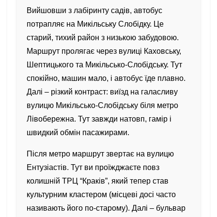
Вийшовши з лабіринту садів, автобус
потрапляє на Микільську Слобідку. Це
старий, тихий район з низькою забудовою.
Маршрут пролягає через вулиці Каховську,
Шептицького та Микільсько-Слобідську. Тут
спокійно, машин мало, і автобус їде плавно.
Далі – різкий контраст: виїзд на галасливу
вулицю Микільсько-Слобідську біля метро
Лівобережна. Тут завжди натовп, гамір і
швидкий обмін пасажирами.
Після метро маршрут звертає на вулицю
Ентузіастів. Тут ви проїжджаєте повз
колишній ТРЦ “Краків”, який тепер став
культурним кластером (місцеві досі часто
називають його по-старому). Далі – бульвар