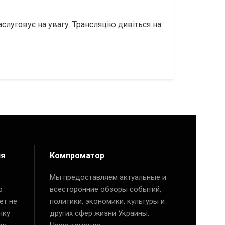
аслуговує на увагу. Трансляцію дивіться на
ия
Компроматор
Мы предоставляем актуальные и
р
всесторонние обзоры событий,
ет не
политики, экономики, культуры и
чку
других сфер жизни Украины.