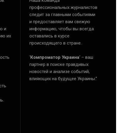
ов.
Наша команда
профессиональных журналистов
следит за главными событиями
и предоставляет вам свежую
ю и
информацию, чтобы вы всегда
ию их
оставались в курсе
происходящего в стране.
ость
‘
Компроматор Украина
‘ – ваш
е
партнер в поиске правдивых
новостей и анализе событий,
влияющих на будущее Украины.”
сть
ь.