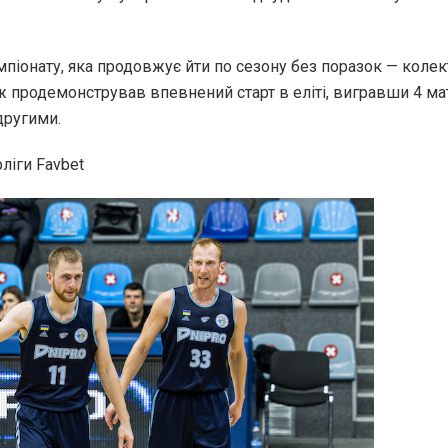
іонату, яка продовжує йти по сезону без поразок — колек
 продемонстрував впевнений старт в еліті, вигравши 4 матч
другими.
ліги Favbet