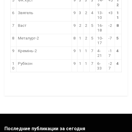
5
ФК Хуст
9
3
3
3
14-
+5
1
9
2
6
Звягель
9
3
2
4
13-
+3
1
10
1
7
Васт
9
2
2
5
16-
-2
8
18
8
Металург-2
8
1
2
5
10-
-7
5
17
9
Кремінь-2
9
1
1
7
4-
-1
4
21
7
1
Рубікон
9
1
1
7
6-
-2
4
0
33
7
Последние публикации за сегодня