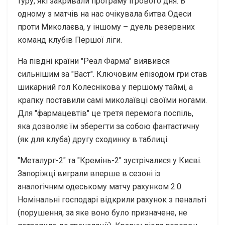
туру, які закривали програму ігрового дня. В
одному з матчів на нас очікувала битва Одеси
проти Миколаєва, у іншому – дуель резервних
команд клубів Першої ліги.
На півдні країни "Реал Фарма" виявився
сильнішим за "Васт". Ключовим епізодом гри став
шикарний гол Колеснікова у першому таймі, а
крапку поставили самі миколаївці своїми ногами.
Для "фармацевтів" це третя перемога поспіль,
яка дозволяє їм зберегти за собою фантастичну
(як для клуба) другу сходинку в таблиці.
"Металург-2" та "Кремінь-2" зустрічалися у Києві.
Запоріжці виграли вперше в сезоні із
аналогічним одеському матчу рахунком 2:0.
Номінальні господарі відкрили рахунок з пенальті
(порушення, за яке воно було призначене, не