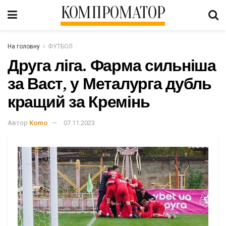
КОМПРОМАТОР
На головну
ФУТБОЛ
Друга ліга. Фарма сильніша
за Васт, у Металурга дубль
кращий за Кремінь
Автор
Komo
07.11.2023