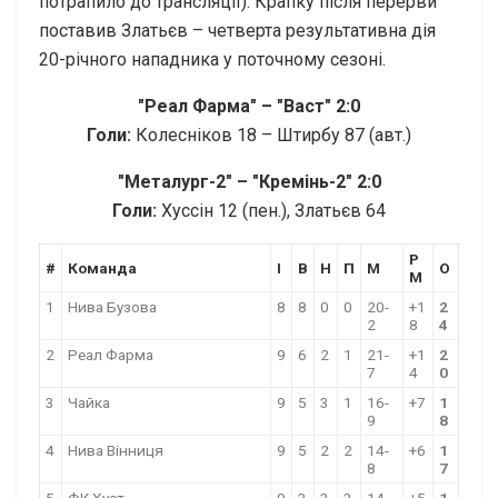
потрапило до трансляції). Крапку після перерви
поставив Златьєв – четверта результативна дія
20-річного нападника у поточному сезоні.
"Реал Фарма" – "Васт" 2:0
Голи:
Колесніков 18 – Штирбу 87 (авт.)
"Металург-2" – "Кремінь-2" 2:0
Голи:
Хуссін 12 (пен.), Златьєв 64
Р
#
Команда
І
В
Н
П
М
О
М
1
Нива Бузова
8
8
0
0
20-
+1
2
2
8
4
2
Реал Фарма
9
6
2
1
21-
+1
2
7
4
0
3
Чайка
9
5
3
1
16-
+7
1
9
8
4
Нива Вінниця
9
5
2
2
14-
+6
1
8
7