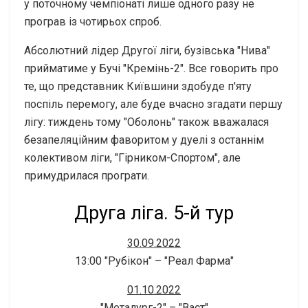
у поточному чемпіонаті лише одного разу не
програв із чотирьох спроб.
Абсолютний лідер Другої ліги, бузівська "Нива"
прийматиме у Бучі "Кремінь-2". Все говорить про
те, що представник Київшини здобуде п'яту
поспіль перемогу, але буде вчасно згадати першу
лігу: тиждень тому "Оболонь" також вважалася
безапеляційним фаворитом у дуелі з останнім
колективом ліги, "Гірником-Спортом", але
примудрилася програти.
Друга ліга. 5-й тур
30.09.2022
13:00 "Рубікон" – "Реал Фарма"
01.10.2022
"Металург-2" – "Васт"