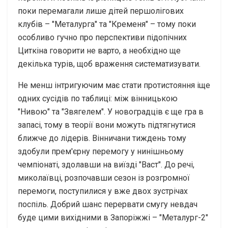
поки перемагали лише дітей першолігових
клубів – "Металурга" та "Кременя" – тому поки
особливо гучно про перспективи підопічних
Циткіна говорити не варто, а необхідно ще
декілька турів, щоб враження систематизувати.
Не менш інтригуючим має стати протистояння іще
одних сусідів по таблиці: між вінницькою
"Нивою" та "Звягелем". У новоградців є ще гра в
запасі, тому в теорії вони можуть підтягнутися
ближче до лідерів. Вінничани тиждень тому
здобули прем'єрну перемогу у нинішньому
чемпіонаті, здолавши на виїзді "Васт". До речі,
миколаївці, розпочавши сезон із розгромної
перемоги, поступилися у вже двох зустрічах
поспіль. Добрий шанс перервати смугу невдач
буде цими вихідними в Запоріжжі – "Металург-2"