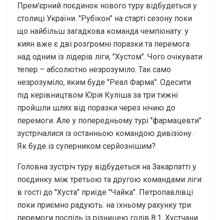
Прем'єрний поєдинок нового туру відбудеться у
столиці України. "Рубікон" на старті сезону поки
що найбільш загадкова команда чемпіонату: у
киян вже є дві розгромні поразки та перемога
над одним із лідерів ліги, "Хустом". Чого очікувати
тепер – абсолютно незрозуміло. Так само
незрозуміло, яким буде "Реал Фарма". Одесити
під керівництвом Юрія Куліша за три тижні
пройшли шлях від поразки через нічию до
перемоги. Але у попередньому турі "фармацевти"
зустрічалися із останньою командою дивізіону.
Як буде із суперником серйознішим?
Головна зустріч туру відбудеться на Закарпатті у
поєдинку між третьою та другою командами ліги:
в гості до "Хуста" приїде "Чайка". Петропавлівці
поки приємно радують: на їхньому рахунку три
перемоги поспіль із різницею голів 8:1. Хустчани