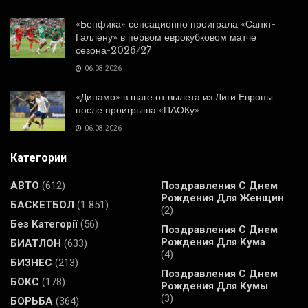
«Бенфика» сенсационно проиграла «Санкт-
Галлену» в первом еврокубковом матче
сезона-2026/27
06.08.2026
«Динамо» в шаге от вылета из Лиги Европы
после проигрыша «ПАОКу»
06.08.2026
Категории
АВТО
(612)
Поздравления С Днем
Рождения Для Женщин
БАСКЕТБОЛ
(1 851)
(2)
Без Категорії
(56)
Поздравления С Днем
Рождения Для Кума
БИАТЛОН
(633)
(4)
БИЗНЕС
(213)
Поздравления С Днем
БОКС
(178)
Рождения Для Кумы
(3)
БОРЬБА
(364)