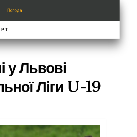
Погода
ОРТ
і у Львові
ьної Ліги U-19