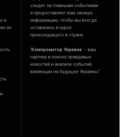
следит за главными событиями
и предоставляет вам свежую
ю и
информацию, чтобы вы всегда
ию их
оставались в курсе
происходящего в стране.
ость
‘
Компроматор Украина
‘ – ваш
е
партнер в поиске правдивых
новостей и анализе событий,
влияющих на будущее Украины.”
сть
ь.