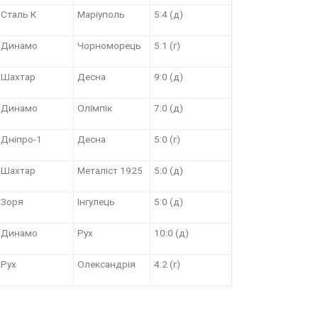
Сталь К
Маріуполь
5:4 (д)
Динамо
Чорноморець
5:1 (г)
Шахтар
Десна
9:0 (д)
Динамо
Олімпік
7:0 (д)
Дніпро-1
Десна
5:0 (г)
Шахтар
Металіст 1925
5:0 (д)
Зоря
Інгулець
5:0 (д)
Динамо
Рух
10:0 (д)
Рух
Олександрія
4:2 (г)