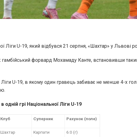
ої Ліги U-19, який відбувся 21 серпня, «Шахтар» у Львові 
ок гамбійський форвард Мохамаду Канте, встановивши таким
 Ліги U-19, в якому один гравець забиває не менше 4-х го
ію.
в одній грі
Національної Ліги U-19
Клуб
Суперник
Рахунок (поле)
Шахтар
Карпати
6:0 (г)