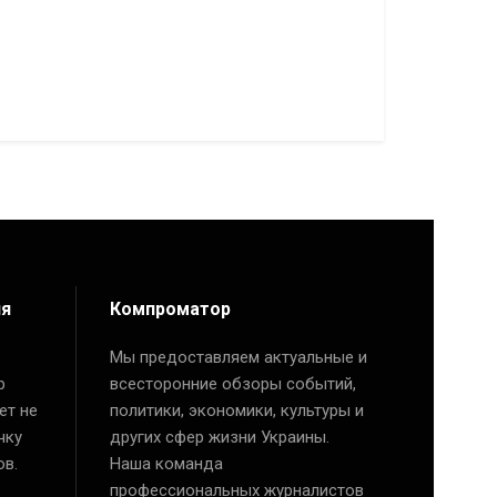
ия
Компроматор
Мы предоставляем актуальные и
р
всесторонние обзоры событий,
ет не
политики, экономики, культуры и
чку
других сфер жизни Украины.
ов.
Наша команда
профессиональных журналистов