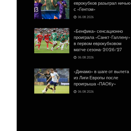
еврокубков разыграл ничью
с «Гентом»
06.08.2026
«Бенфика» сенсационно
проиграла «Санкт-Галлену»
в первом еврокубковом
матче сезона-2026/27
06.08.2026
«Динамо» в шаге от вылета
из Лиги Европы после
проигрыша «ПАОКу»
06.08.2026