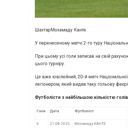
ШахтарМохамаду Канте
У перенесеному матчі 2-го туру Національн
При цьому усі голи записав на свій рахун
цього турніру.
Це вже ювілейний, 20-й матч Національної
легіонером, який видав таку гольову феєр
Футболісти з найбільшою кількістю голів 
Голи
Дата
Футболіст
6
21.08.2025
Мохамаду КАНТЕ