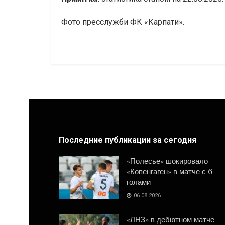
Фото пресслужби ФК «Карпати».
Последние публикации за сегодня
«Полесье» шокировало
«Копенгаген» в матче с 6
голами
06.08.2026
«ЛНЗ» в дебютном матче