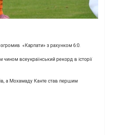
розгромив «Карпати» з рахунком 6:0.
 чином всеукраїнський рекорд в історії
лів, а Мохамаду Канте став першим