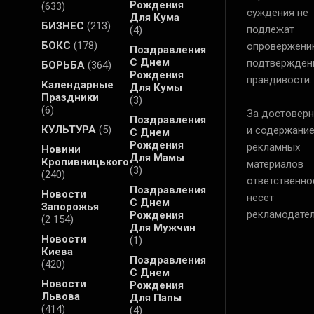
Рождения
(633)
суждения не
Для Кума
БИЗНЕС
(213)
подлежат
(4)
БОКС
(178)
опровержени
Поздравления
С Днем
подтвержден
БОРЬБА
(364)
Рождения
правдивости.
Календарные
Для Кумы
Праздники
(3)
(6)
За достоверн
Поздравления
КУЛЬТУРА
(5)
и содержани
С Днем
Рождения
рекламных
Новини
Для Мамы
Кропивницького
материалов
(3)
(240)
ответственно
Поздравления
Новости
несет
С Днем
Запорожья
рекламодател
Рождения
(2 154)
Для Мужчин
Новости
(1)
Киева
Поздравления
(420)
С Днем
Новости
Рождения
Львова
Для Папы
(414)
(4)