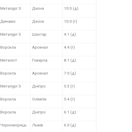
Металург З
Десна
10:0 (д)
Динамо
Десна
10:0 (г)
Металург З
Шахтар
4:1 (д)
Ворскла
Арсенал
4:4 (г)
Металіст
Говерла
8:1 (д)
Ворскла
Арсенал
7:0 (д)
Металург З
Дніпро
5:3 (г)
Ворскла
Олімпік
5:4 (г)
Ворскла
Дніпро
6:1 (д)
Чорноморець
Львів
6:0 (д)