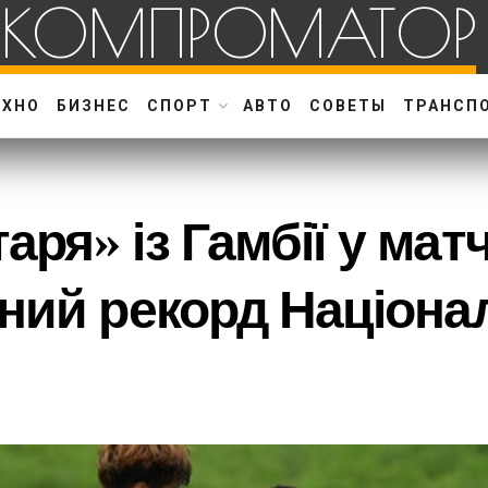
КОМПРОМАТОР
ЕХНО
БИЗНЕС
СПОРТ
АВТО
СОВЕТЫ
ТРАНСП
я» із Гамбії у матч
ний рекорд Націонал