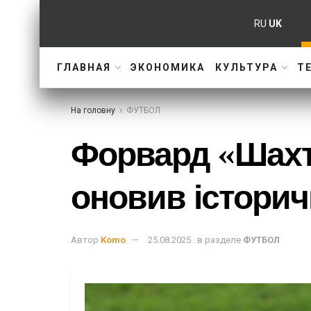
RU
UK
ГЛАВНАЯ
ЭКОНОМИКА
КУЛЬТУРА
Т
На головну
ФУТБОЛ
Форвард «Шахтар
оновив історич
Автор
Komo
25.08.2025
в разделе
ФУТБОЛ