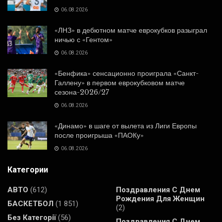
06.08.2026
«ЛНЗ» в дебютном матче еврокубков разыграл
ничью с «Гентом»
06.08.2026
«Бенфика» сенсационно проиграла «Санкт-
Галлену» в первом еврокубковом матче
сезона-2026/27
06.08.2026
«Динамо» в шаге от вылета из Лиги Европы
после проигрыша «ПАОКу»
06.08.2026
Категории
АВТО
(612)
Поздравления С Днем
Рождения Для Женщин
БАСКЕТБОЛ
(1 851)
(2)
Без Категорії
(56)
Поздравления С Днем