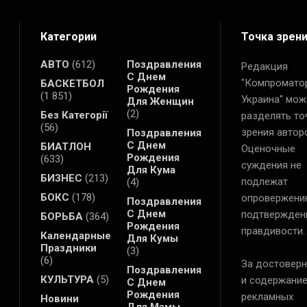
Категории
Точка зрен
АВТО
(612)
Поздравления
Редакция
С Днем
"Компромато
БАСКЕТБОЛ
Рождения
(1 851)
Украина" мож
Для Женщин
(2)
Без Категорії
разделять то
(56)
зрения автор
Поздравления
С Днем
БИАТЛОН
Оценочные
Рождения
(633)
суждения не
Для Кума
БИЗНЕС
(213)
подлежат
(4)
БОКС
(178)
опровержени
Поздравления
С Днем
подтвержден
БОРЬБА
(364)
Рождения
правдивости.
Календарные
Для Кумы
Праздники
(3)
(6)
За достоверн
Поздравления
КУЛЬТУРА
(5)
и содержани
С Днем
Рождения
рекламных
Новини