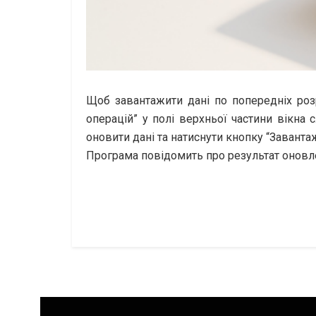
Щоб завантажити дані по попередніх роз
операцій” у полі верхньої частини вікна
оновити дані та натиснути кнопку “Завантаж
Програма повідомить про результат оновл