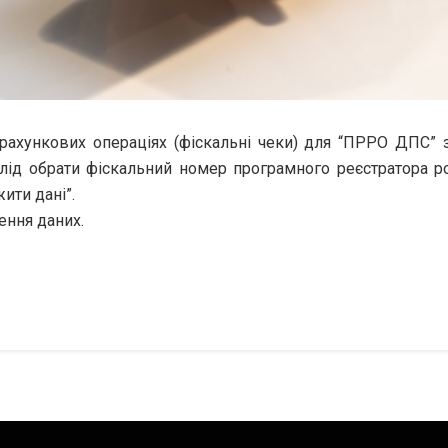
рахункових операціях (фіскальні чеки) для “ПРРО ДПС” з
 слід обрати фіскальний номер програмного реєстратора р
ити дані”.
ення даних.