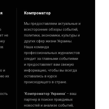
ия
Компроматор
Мы предоставляем актуальные и
р
всесторонние обзоры событий,
ет не
политики, экономики, культуры и
чку
других сфер жизни Украины.
ов.
Наша команда
профессиональных журналистов
следит за главными событиями
и предоставляет вам свежую
ю и
информацию, чтобы вы всегда
ию их
оставались в курсе
происходящего в стране.
ость
‘
Компроматор Украина
‘ – ваш
е
партнер в поиске правдивых
новостей и анализе событий,