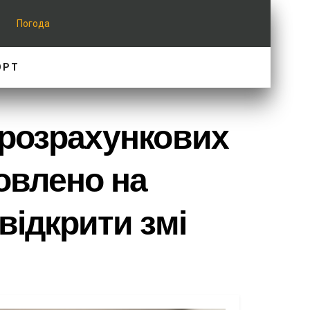
Погода
ОРТ
 розрахункових
овлено на
відкрити змі