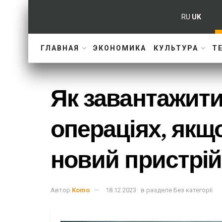
RU
UK
ГЛАВНАЯ
ЭКОНОМИКА
КУЛЬТУРА
Т
Як завантажити
операціях, якщ
новий пристрій
Автор
Komo
18.12.2023
в разделе
Без категорії