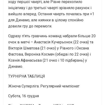
ходу першої чверті, але Рівне перехопило
ініціативу і до третьої чверті зрівняло рахунок і
вийшло вперед. Остання чверть почалась при +1
для Динамо, але киянки в цілому спокійно
довели гру до перемоги.
Одразу п’ять гравчинь команд набрали більше 20
очок в матчі – Анастасія Кучерьонок (22 очка) та
Вікторія Шматова (21 очко) у Рівного і Оксана
Фастова, Вероніка Космач (обидві по 22 очка) і
Ксенія Афанасьєва (21 очко і 10 підбирань) у
Динамо.
ТУРНІРНА ТАБЛИЦЯ
Жіноча Суперліга. Регулярний чемпіонат
Субота, 16 грудня