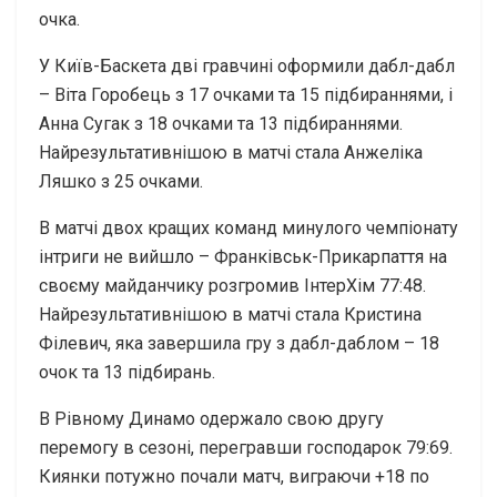
очка.
У Київ-Баскета дві гравчині оформили дабл-дабл
– Віта Горобець з 17 очками та 15 підбираннями, і
Анна Сугак з 18 очками та 13 підбираннями.
Найрезультативнішою в матчі стала Анжеліка
Ляшко з 25 очками.
В матчі двох кращих команд минулого чемпіонату
інтриги не вийшло – Франківськ-Прикарпаття на
своєму майданчику розгромив ІнтерХім 77:48.
Найрезультативнішою в матчі стала Кристина
Філевич, яка завершила гру з дабл-даблом – 18
очок та 13 підбирань.
В Рівному Динамо одержало свою другу
перемогу в сезоні, перегравши господарок 79:69.
Киянки потужно почали матч, виграючи +18 по