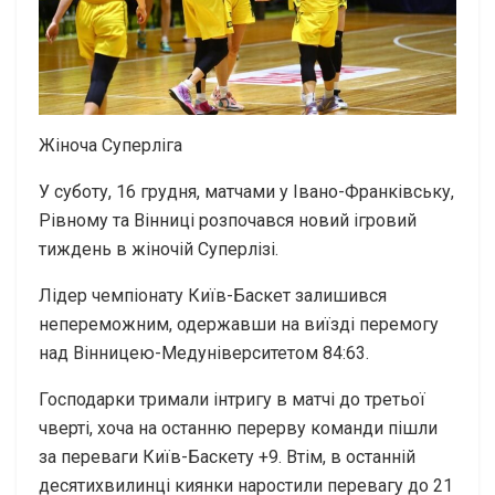
Жіноча Суперліга
У суботу, 16 грудня, матчами у Івано-Франківську,
Рівному та Вінниці розпочався новий ігровий
тиждень в жіночій Суперлізі.
Лідер чемпіонату Київ-Баскет залишився
непереможним, одержавши на виїзді перемогу
над Вінницею-Медуніверситетом 84:63.
Господарки тримали інтригу в матчі до третьої
чверті, хоча на останню перерву команди пішли
за переваги Київ-Баскету +9. Втім, в останній
десятихвилинці киянки наростили перевагу до 21