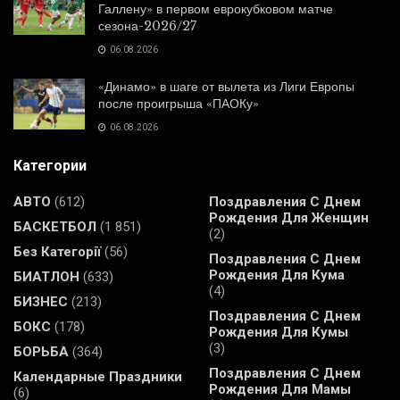
Галлену» в первом еврокубковом матче
сезона-2026/27
06.08.2026
«Динамо» в шаге от вылета из Лиги Европы
после проигрыша «ПАОКу»
06.08.2026
Категории
АВТО
(612)
Поздравления С Днем
Рождения Для Женщин
БАСКЕТБОЛ
(1 851)
(2)
Без Категорії
(56)
Поздравления С Днем
Рождения Для Кума
БИАТЛОН
(633)
(4)
БИЗНЕС
(213)
Поздравления С Днем
БОКС
(178)
Рождения Для Кумы
(3)
БОРЬБА
(364)
Поздравления С Днем
Календарные Праздники
Рождения Для Мамы
(6)