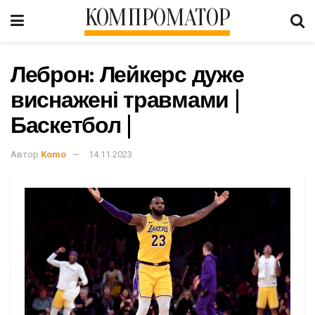
КОМПРОМАТОР
Леброн: Лейкерс дуже
виснажені травмами |
Баскетбол |
Автор
Komo
14.11.2023