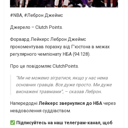
#NBA, #Леброн Джеймс
Джерело – Clutch Points.
Форвард Лейкерс Леброн Джеймс
прокоментував поразку від Г’юстона в межах
регулярного чемпіонату НБА (94:128).
Про це повідомляє СlutchPoints.
“Ми не можемо зігратися, якщо у нас нема
основних гравців. Все дуже просто. Ми дуже
виснажені травмами”, – сказав Леброн.
Напередодні
Лейкерс звернулися до НБА
через
невдоволення суддівством.
Підписуйтесь на наш телеграм-канал, щоб