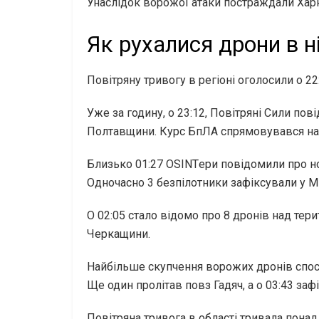
Унаслідок ворожої атаки постраждали Хар
Як рухалися дрони в н
Повітряну тривогу в регіоні оголосили о 2
Уже за годину, о 23:12, Повітряні Сили по
Полтавщини. Курс БпЛА спрямовувався на 
Близько 01:27 OSINTери повідомили про но
Одночасно 3 безпілотники зафіксували у М
О 02:05 стало відомо про 8 дронів над те
Черкащини.
Найбільше скупчення ворожих дронів спосте
Ще один пролітав повз Гадяч, а о 03:43 за
Повітряна тривога в області тривала понад