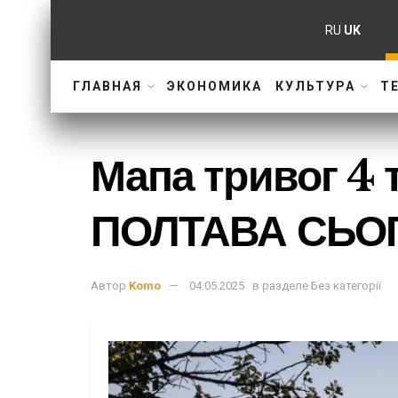
RU
UK
ГЛАВНАЯ
ЭКОНОМИКА
КУЛЬТУРА
Т
Мапа тривог 4 
ПОЛТАВА СЬО
Автор
Komo
04.05.2025
в разделе
Без категорії