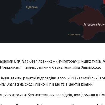
арними БпЛА та безпілотниками-імітаторами інших типів. Ат
 Приморськ – тимчасово окупована територія Запоріжжя.
ція, зенітні ракетні підрозділи, засоби РЕБ та мобільні во
у Shahed на сході, півночі, півдні та в центрі країни.
аційно втрачені без негативних наслідків, повідомили в По