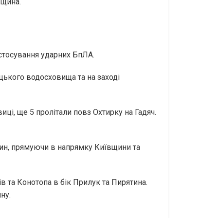
вщина.
астосування ударних БпЛА.
уцького водосховища та на заході
ці, ще 5 пролітали повз Охтирку на Гадяч.
тин, прямуючи в напрямку Київщини та
в та Конотопа в бік Прилук та Пирятина.
ну.