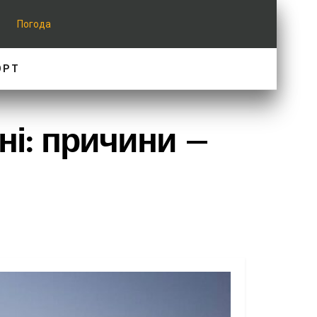
Погода
ОРТ
ні: причини –