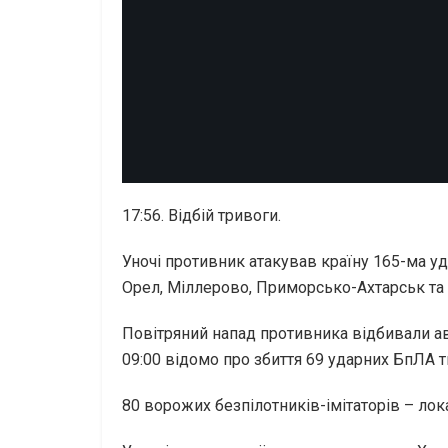
17:56. Відбій тривоги.
Уночі противник атакував країну 165-ма уд
Орел, Міллерово, Приморсько-Ахтарськ та
Повітряний напад противника відбивали авіа
09:00 відомо про збиття 69 ударних БпЛА тип
80 ворожих безпілотників-імітаторів – лок