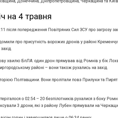
ківщина, Донеччина, Дніпропетровщина, Черкащина та Киї
іч на 4 травня
2:11 після попередження Повітряних Сил ЗСУ про загрозу з
відомили про присутність ворожих дронів у районі Кременч
захід.
ву хвилю БпЛА: один дрон прямував від Ромнів у бік Лохви
иргородському районі – вони також рухались на захід.
риторією Полтавщини. Вони пролітали повз Прилуки та Пиря
рігалося о 02:54 – 20 безпілотників рухалися з боку Ромні
фіксували 3 дрони, які з району Лубен прямували на Черкащи
 вісім годин і завершилася лише о 06:34 ранку.