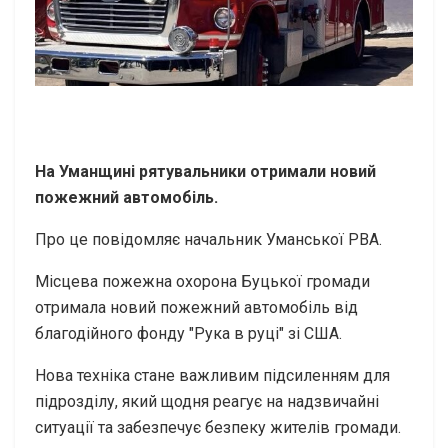
На Уманщині рятувальники отримали новий
пожежний автомобіль.
Про це повідомляє начальник Уманської РВА.
Місцева пожежна охорона Буцької громади
отримала новий пожежний автомобіль від
благодійного фонду "Рука в руці" зі США.
Нова техніка стане важливим підсиленням для
підрозділу, який щодня реагує на надзвичайні
ситуації та забезпечує безпеку жителів громади.