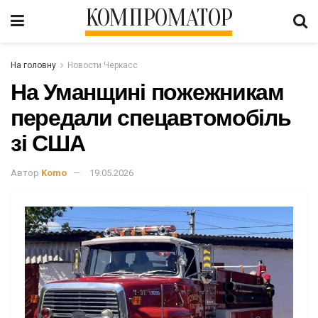
КОМПРОМАТОР
На головну
Новости Черкасс
На Уманщині пожежникам
передали спецавтомобіль
зі США
Автор
Komo
19.05.2026