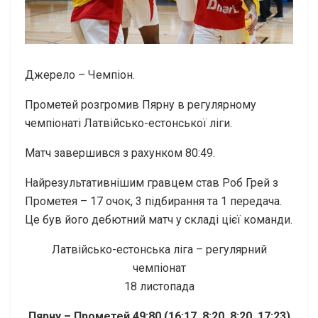
Джерело – Чемпіон.
Прометей розгромив Пярну в регулярному
чемпіонаті Латвійсько-естонської ліги.
Матч завершився з рахунком 80:49.
Найрезультативнішим гравцем став Роб Грей з
Прометея – 17 очок, 3 підбирання та 1 передача.
Це був його дебютний матч у складі цієї команди.
Латвійсько-естонська ліга – регулярний
чемпіонат
18 листопада
Пярну – Прометей 49:80 (16:17, 8:20, 8:20, 17:23)