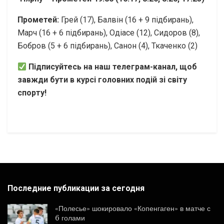
Прометей:
Грей (17), Балвін (16 + 9 підбирань),
Марч (16 + 6 підбирань), Одіасе (12), Сидоров (8),
Бобров (5 + 6 підбирань), Санон (4), Ткаченко (2)
Підписуйтесь на наш телеграм-канал, щоб
завжди бути в курсі головних подій зі світу
спорту!
Последние публикации за сегодня
«Полесье» шокировало «Копенгаген» в матче с
6 голами