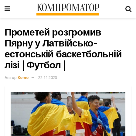
КОМПРОМАТОР
Прометей розгромив
Пярну у Латвійсько-
естонській баскетбольній
лізі | Футбол |
Автор
Komo
22.11.2023