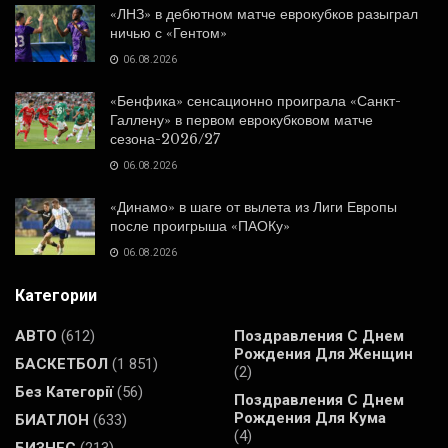
«ЛНЗ» в дебютном матче еврокубков разыграл
ничью с «Гентом»
06.08.2026
«Бенфика» сенсационно проиграла «Санкт-
Галлену» в первом еврокубковом матче
сезона-2026/27
06.08.2026
«Динамо» в шаге от вылета из Лиги Европы
после проигрыша «ПАОКу»
06.08.2026
Категории
АВТО
(612)
Поздравления С Днем
Рождения Для Женщин
БАСКЕТБОЛ
(1 851)
(2)
Без Категорії
(56)
Поздравления С Днем
Рождения Для Кума
БИАТЛОН
(633)
(4)