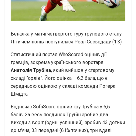
Бенфіка у матчі четвертого туру групового етапу
Ліги чемпіонів поступилася Реал Сосьєдаду (1:3).
Статистичний портал WhoScored оцінив дії
гравців, зокрема українського воротаря
Анатолія Трубіна
, який вийшов у стартовому
складі “орлів”. Його оцінка – 6,2 бала, що є
середньою оцінкою у складі команди Рогера
Шмідта.
Водночас SofaScore оцінив гру Трубіна у 6,6
балів. За весь поєдинок Трубін зробив два
виходи з воріт (один успішний), зробив 43 дотики
до м’яча, 33 передачі (61% точних), три вдалі