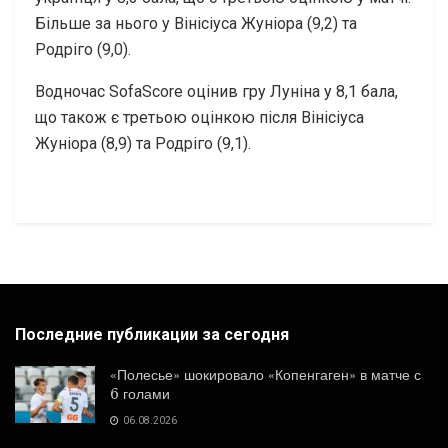
Більше за нього у Вінісіуса Жуніора (9,2) та
Родріго (9,0).
Водночас SofaScore оцінив гру Луніна у 8,1 бала,
що також є третьою оцінкою після Вінісіуса
Жуніора (8,9) та Родріго (9,1).
Последние публикации за сегодня
«Полесье» шокировало «Копенгаген» в матче с
6 голами
06.08.2026