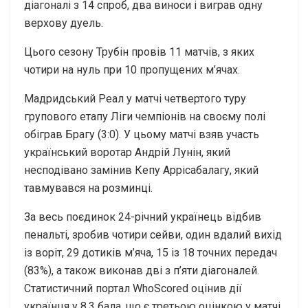
діагоналі з 14 спроб, два виноси і виграв одну
верхову дуель.
Цього сезону Трубін провів 11 матчів, з яких
чотири на нуль при 10 пропущених м’ячах.
Мадридський Реал у матчі четвертого туру
групового етапу Ліги чемпіонів на своєму полі
обіграв Брагу (3:0). У цьому матчі взяв участь
український воротар Андрій Лунін, який
несподівано замінив Кепу Аррісабалагу, який
тавмувався на розминці.
За весь поєдинок 24-річний українець відбив
пенальті, зробив чотири сейви, один вдалий вихід
із воріт, 29 дотиків м’яча, 15 із 18 точних передач
(83%), а також виконав дві з п’яти діагоналей.
Статистичний портал WhoScored оцінив дії
українця у 8,3 бала, що є третьою оцінкою у матчі.