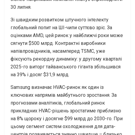
30 липня.
Зі швидким розвитком штучного інтелекту
глобальний попит на ШI-чипи суттєво зріс. За
оцінками AMD, цей ринок у найближчі роки може
сягнути $500 млрд. Контрактні виробники
напівпровідників, насамперед TSMC, уже
фіксують рекордну динаміку: у другому кварталі
2025-го виторг тайванського гіганта збільшився
на 39% і досяг $31,9 млрд.
Samsung визначає HVAC-ринок як один із
ключових напрямів майбутнього зростання. За
прогнозами аналітиків, глобальний ринок
прикладних HVAC-рішень зростатиме приблизно
на 8% щороку і досягне $99 млрд до 2030-го. При
цьому сегмент систем охолодження для дата-
центрів розвивається значно швидше – близько