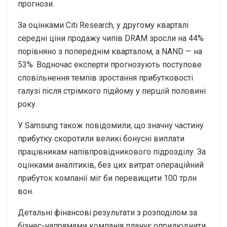
прогнози.
За оцінками Citi Research, у другому кварталі
середні ціни продажу чипів DRAM зросли на 44%
порівняно з попереднім кварталом, а NAND — на
53%. Водночас експерти прогнозують поступове
сповільнення темпів зростання прибутковості
галузі після стрімкого підйому у першій половині
року.
У Samsung також повідомили, що значну частину
прибутку скоротили великі бонусні виплати
працівникам напівпровідникового підрозділу. За
оцінками аналітиків, без цих витрат операційний
прибуток компанії міг би перевищити 100 трлн
вон.
Детальні фінансові результати з розподілом за
бізнес-напрямами компанія планує оприлюднити