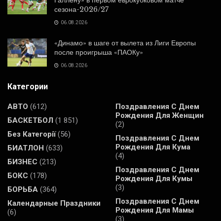
Галлену» в первом еврокубковом матче
сезона-2026/27
06.08.2026
«Динамо» в шаге от вылета из Лиги Европы
после проигрыша «ПАОКу»
06.08.2026
Категории
АВТО
(612)
Поздравления С Днем
Рождения Для Женщин
БАСКЕТБОЛ
(1 851)
(2)
Без Категорії
(56)
Поздравления С Днем
Рождения Для Кума
БИАТЛОН
(633)
(4)
БИЗНЕС
(213)
Поздравления С Днем
БОКС
(178)
Рождения Для Кумы
(3)
БОРЬБА
(364)
Поздравления С Днем
Календарные Праздники
Рождения Для Мамы
(6)
(3)