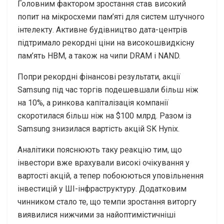
Головним фактором зростання став високий
попит на мікросхеми пам’яті для систем штучного
інтелекту. Активне будівництво дата-центрів
підтримало рекордні ціни на високошвидкісну
пам’ять HBM, а також на чипи DRAM і NAND.
Попри рекордні фінансові результати, акції
Samsung під час торгів подешевшали більш ніж
на 10%, а ринкова капіталізація компанії
скоротилася більш ніж на $100 млрд. Разом із
Samsung знизилася вартість акцій SK Hynix.
Аналітики пояснюють таку реакцію тим, що
інвестори вже врахували високі очікування у
вартості акцій, а тепер побоюються уповільнення
інвестицій у ШІ-інфраструктуру. Додатковим
чинником стало те, що темпи зростання виторгу
виявилися нижчими за найоптимістичніші