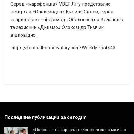
Серед «марафонців» VBET Лігу представляє
центрхав «Олександрії» Кирило Сігеєв, серед
«спринтерів» – форвард «Оболоні» Ігор Краснопір
та захисник «Динамо» Олександр Тимчик
відповідно.
https://football-observatory.com/WeeklyPost443
Последние публикации за сегодня
«Полесье» шокировало «Копенгаген» в матче с