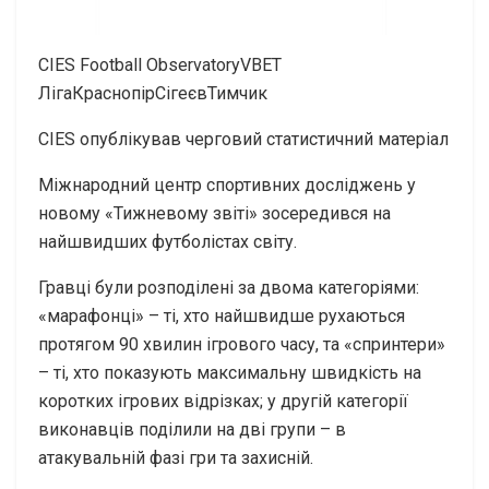
CIES Football Observatory​VBET
ЛігаКраснопірСігеєвТимчик
CIES опублікував черговий статистичний матеріал
Міжнародний центр спортивних досліджень у
новому «Тижневому звіті» зосередився на
найшвидших футболістах світу.
Гравці були розподілені за двома категоріями:
«марафонці» – ті, хто найшвидше рухаються
протягом 90 хвилин ігрового часу, та «спринтери»
– ті, хто показують максимальну швидкість на
коротких ігрових відрізках; у другій категорії
виконавців поділили на дві групи – в
атакувальній фазі гри та захисній.