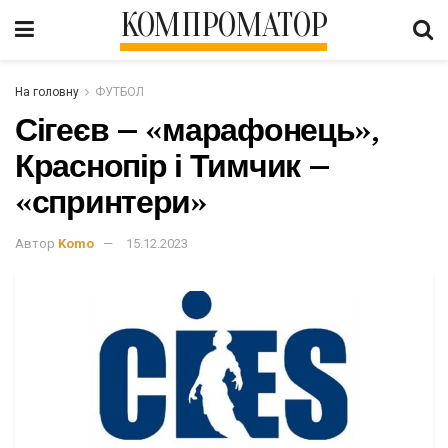
КОМПРОМАТОР
На головну
ФУТБОЛ
Сігеєв – «марафонець»,
Краснопір і Тимчик –
«спринтери»
Автор
Komo
15.12.2023