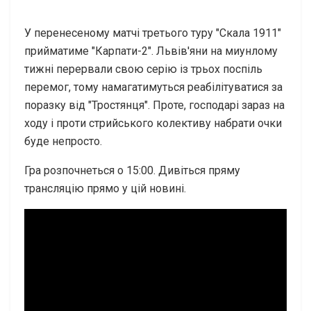
У перенесеному матчі третього туру "Скала 1911"
прийматиме "Карпати-2". Львів'яни на миунлому
тижні перервали свою серію із трьох поспіль
перемог, тому намагатимуться реабілітуватися за
поразку від "Тростянця". Проте, господарі зараз на
ходу і проти стрийського колективу набрати очки
буде непросто.
Гра розпочнеться о 15:00. Дивіться пряму
трансляцію прямо у цій новині.