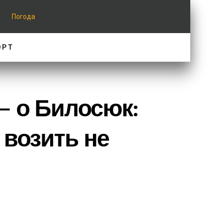
Погода
ОРТ
– о Билосюк:
 возить не