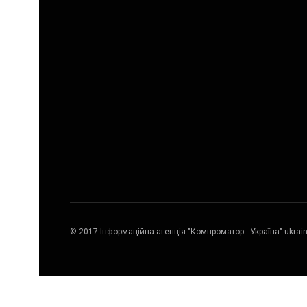
© 2017 Інформаційна агенція "Компроматор - Україна" ukrai