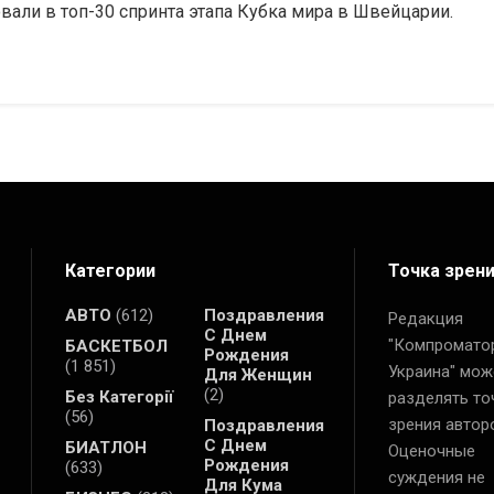
али в топ-30 спринта этапа Кубка мира в Швейцарии.
Категории
Точка зрен
АВТО
(612)
Поздравления
Редакция
С Днем
"Компромато
БАСКЕТБОЛ
Рождения
(1 851)
Украина" мож
Для Женщин
(2)
Без Категорії
разделять то
(56)
зрения автор
Поздравления
С Днем
БИАТЛОН
Оценочные
Рождения
(633)
суждения не
Для Кума