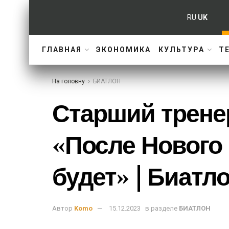
RU
UK
ГЛАВНАЯ
ЭКОНОМИКА
КУЛЬТУРА
Т
На головну
БИАТЛОН
Старший трене
«После Нового 
будет» | Биатло
Автор
Komo
15.12.2023
в разделе
БИАТЛОН