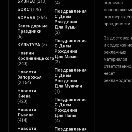
БИЗНЕС
(213)
подлежат
(4)
БОКС
(178)
опровержени
Поздравления
С Днем
подтвержден
БОРЬБА
(364)
Рождения
правдивости.
Календарные
Для Кумы
Праздники
(3)
(6)
За достоверн
Поздравления
КУЛЬТУРА
(5)
и содержани
С Днем
Рождения
рекламных
Новини
Для Мамы
Кропивницького
материалов
(3)
(240)
ответственно
Поздравления
Новости
несет
С Днем
Запорожья
рекламодател
Рождения
(2 154)
Для Мужчин
Новости
(1)
Киева
Поздравления
(420)
С Днем
Новости
Рождения
Львова
Для Папы
(414)
(4)
Новости
Поздравления