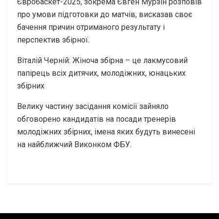
Євробаскет-2025, зокрема Євген Мурзін розповів
про умови підготовки до матчів, висказав своє
бачення причин отриманого результату і
перспектив збірної.
Віталій Черній: Жіноча збірна – це лакмусовий
папірець всіх дитячих, молодіжних, юнацьких
збірних
Велику частину засідання комісії зайняло
обговорено кандидатів на посади тренерів
молодіжних збірних, імена яких будуть винесені
на найближчий Виконком ФБУ.