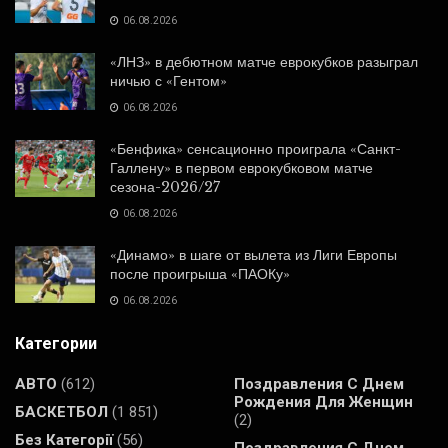
06.08.2026
«ЛНЗ» в дебютном матче еврокубков разыграл
ничью с «Гентом»
06.08.2026
«Бенфика» сенсационно проиграла «Санкт-
Галлену» в первом еврокубковом матче
сезона-2026/27
06.08.2026
«Динамо» в шаге от вылета из Лиги Европы
после проигрыша «ПАОКу»
06.08.2026
Категории
АВТО
(612)
Поздравления С Днем
Рождения Для Женщин
БАСКЕТБОЛ
(1 851)
(2)
Без Категорії
(56)
Поздравления С Днем