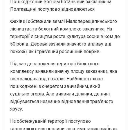
Пошкоджений вогнем ботанічний заказник на
Полтавщині поступово відновлюється.
Фахівці обстежили землі Малоперещепинського
лісництва та болотний комплекс заказника. На
території лісництва росте культура сосни віком до
50 років. Дерева зазнали значного впливу від
пожежі, як і трав’яний рослинний покрив.
Під час дослідження території болотного
комплексу виявили значну площу заказника, яка
постраждала від пожежі. Найбільші площі
пошкоджені з очеретом звичайним, який
суцільно згорів. Але виявили ділянки, де нині
відбувається незначне відновлення трав’яного
ярусу.
На обстежуваній території поступово
відновлюються рослини, зокрема таких видів як