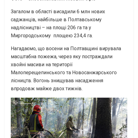
Загалом в області висадили 6 млн нових
саджанців, найбільше в Полтавському
надлісництві – на площі 206 га та у
Миргородському площею 234,4 га.
Нагадаємо, що восени на Полтавщині вирувала
масштабна пожежа, через яку постраждали
хвойні масиви на території
Малоперещепинського та Новосанжарського
лісництв. Вогонь знищував насадження
впродовж майже двох тижнів.