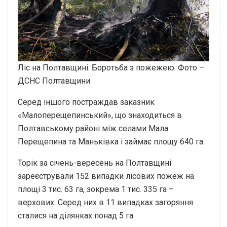
Ліс на Полтавщині. Боротьба з пожежею. Фото –
ДСНС Полтавщини
Серед іншого постраждав заказник
«Малоперещепинський», що знаходиться в
Полтавському районі між селами Мала
Перещепина та Маньківка і займає площу 640 га.
Торік за січень-вересень на Полтавщині
зареєстрували 152 випадки лісових пожеж на
площі 3 тис. 63 га, зокрема 1 тис. 335 га –
верхових. Серед них в 11 випадках загоряння
сталися на ділянках понад 5 га.