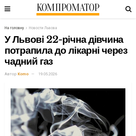
КОМПРОМАТОР
На головну
Новости Львова
У Львові 22-річна дівчина
потрапила до лікарні через
чадний газ
Автор
Komo
19.05.2026