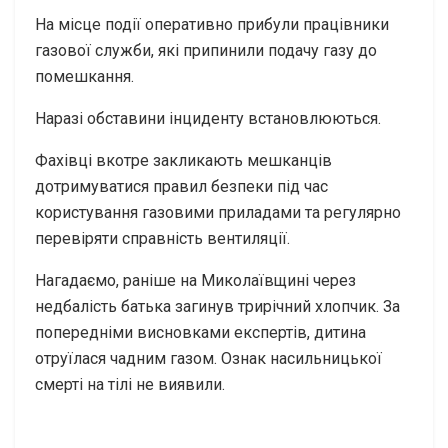
На місце події оперативно прибули працівники
газової служби, які припинили подачу газу до
помешкання.
Наразі обставини інциденту встановлюються.
Фахівці вкотре закликають мешканців
дотримуватися правил безпеки під час
користування газовими приладами та регулярно
перевіряти справність вентиляції.
Нагадаємо, раніше на Миколаївщині через
недбалість батька загинув трирічний хлопчик. За
попередніми висновками експертів, дитина
отруїлася чадним газом. Ознак насильницької
смерті на тілі не виявили.