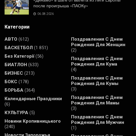
«Динамо» в шаге от вылета из Лиги Европы
после проигрыша «ПАОКу»
06.08.2026
Категории
АВТО
(612)
Поздравления С Днем
Рождения Для Женщин
БАСКЕТБОЛ
(1 851)
(2)
Без Категорії
(56)
Поздравления С Днем
Рождения Для Кума
БИАТЛОН
(633)
(4)
БИЗНЕС
(213)
Поздравления С Днем
БОКС
(178)
Рождения Для Кумы
(3)
БОРЬБА
(364)
Поздравления С Днем
Календарные Праздники
Рождения Для Мамы
(6)
(3)
КУЛЬТУРА
(5)
Поздравления С Днем
Новини Кропивницького
Рождения Для Мужчин
(240)
(1)
Новости Запорожья