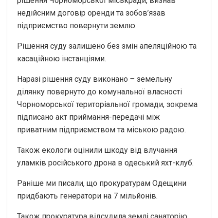
рішення Чорноморської міськради, визнав
недійсним договір оренди та зобов’язав
підприємство повернути землю.
Рішення суду залишено без змін апеляційною та
касаційною інстанціями.
Наразі рішення суду виконано – земельну
ділянку повернуто до комунальної власності
Чорноморської територіальної громади, зокрема
підписано акт приймання-передачі між
приватним підприємством та міською радою.
Також екологи оцінили шкоду від влучання
уламків російського дрона в одеський яхт-клуб.
Раніше ми писали, що прокуратурам Одещини
придбають генератори на 7 мільйонів.
Також прокуратура відсудила землі санаторію