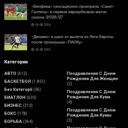
«Бенфика» сенсационно проиграла «Санкт-
Галлену» в первом еврокубковом матче
сезона-2026/27
06.08.2026
«Динамо» в шаге от вылета из Лиги Европы
после проигрыша «ПАОКу»
06.08.2026
Категории
АВТО
(612)
Поздравления С Днем
Рождения Для Женщин
БАСКЕТБОЛ
(1 851)
(2)
Без Категорії
(56)
Поздравления С Днем
Рождения Для Кума
БИАТЛОН
(633)
(4)
БИЗНЕС
(213)
Поздравления С Днем
БОКС
(178)
Рождения Для Кумы
(3)
БОРЬБА
(364)