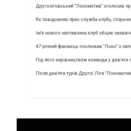
Друголіговський "Локомотив" оголосив пр
Як повідомляє прес-служба клубу, сторон
Ім'я нового наставника клуб обіцяє назват
47-річний фахівець очолював "Локо" з липн
Під його керівництвом команда у дев'яти п
Після дев'яти турів Другої Ліги "Локомоти