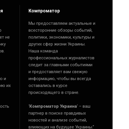
ия
Компроматор
Мы предоставляем актуальные и
р
всесторонние обзоры событий,
ет не
политики, экономики, культуры и
чку
других сфер жизни Украины.
ов.
Наша команда
профессиональных журналистов
следит за главными событиями
и предоставляет вам свежую
ю и
информацию, чтобы вы всегда
ию их
оставались в курсе
происходящего в стране.
ость
‘
Компроматор Украина
‘ – ваш
е
партнер в поиске правдивых
новостей и анализе событий,
влияющих на будущее Украины.”