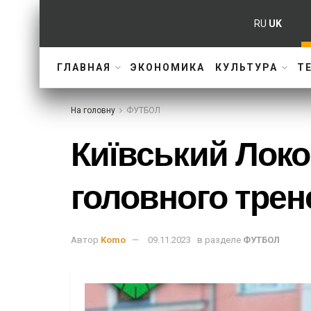
RU
UK
ГЛАВНАЯ
ЭКОНОМИКА
КУЛЬТУРА
Т
На головну
ФУТБОЛ
Київський Локо
головного трен
Автор
Komo
09.11.2023
в разделе
ФУТБОЛ