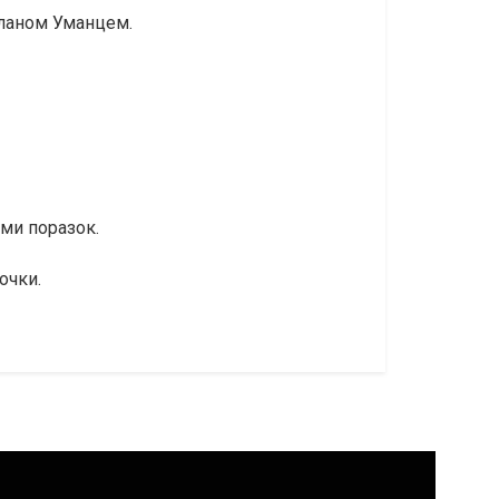
сланом Уманцем.
еми поразок.
очки.