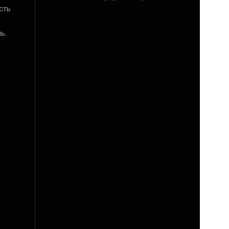
сть
ь.