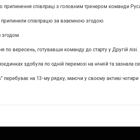
о припинення співпраці з головним тренером команди Ру
и припинили співпрацю за взаємною згодою.
и згодом.
я по вересень, готувавши команду до старту у Другій лізі.
оєдинках здобула по одній перемозі на нічиїй та зазнала с
в" перебуває на 13-му рядку, маючи у своєму активі чотири 