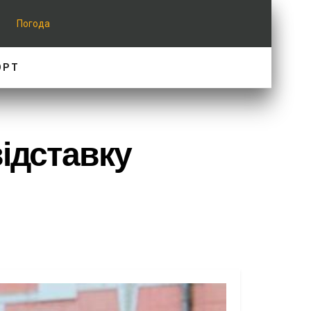
Погода
ОРТ
ідставку