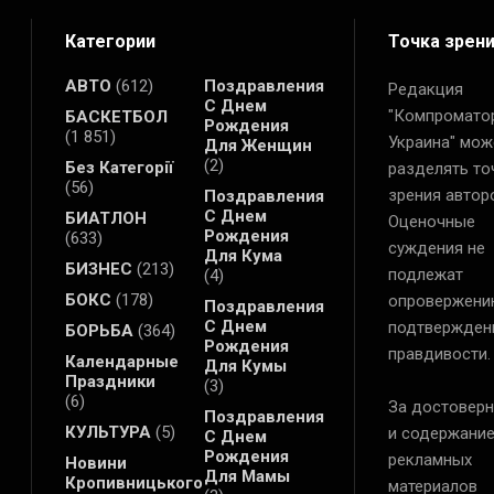
Категории
Точка зрен
АВТО
(612)
Поздравления
Редакция
С Днем
"Компромато
БАСКЕТБОЛ
Рождения
(1 851)
Украина" мож
Для Женщин
(2)
Без Категорії
разделять то
(56)
зрения автор
Поздравления
С Днем
БИАТЛОН
Оценочные
Рождения
(633)
суждения не
Для Кума
БИЗНЕС
(213)
подлежат
(4)
БОКС
(178)
опровержени
Поздравления
С Днем
подтвержден
БОРЬБА
(364)
Рождения
правдивости.
Календарные
Для Кумы
Праздники
(3)
(6)
За достоверн
Поздравления
КУЛЬТУРА
(5)
и содержани
С Днем
Рождения
рекламных
Новини
Для Мамы
Кропивницького
материалов